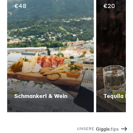
€
48
€
20
Schmankerl & Wein
Tequila Fl
Giggle
.tips
UNSERE